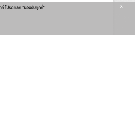
x
กกี้ โปรดคลิก "ยอมรับคุกกี้"