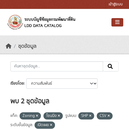
Skip to main content
เข้าสู่ระบบ
ชุดข้อมูล
เรียงโดย
พบ 2 ชุดข้อมูล
แท็ค:
Zoning
โซนนิ่ง
รูปแบบ:
SHP
CSV
ระดับชั้นข้อมูล:
เปิดเผย