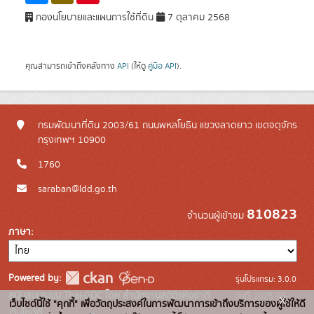
กองนโยบายและแผนการใช้ที่ดิน
7 ตุลาคม 2568
คุณสามารถเข้าถึงคลังทาง
API
(ให้ดู
คู่มือ API
).
กรมพัฒนาที่ดิน 2003/61 ถนนพหลโยธิน แขวงลาดยาว เขตจตุจักร
กรุงเทพฯ 10900
1760
saraban@ldd.go.th
810823
จำนวนผู้เข้าชม
ภาษา
Powered by:
รุ่นโปรแกรม: 3.0.0
สนับสนุนระบบ Thai-GDC โดย สำนักงานสถิติแห่งชาติ
วันที่: 2025-06-
x
เว็บไซต์นี้ใช้ "คุกกี้" เพื่อวัตถุประสงค์ในการพัฒนาการเข้าถึงบริการของผู้ใช้ให้ดี
เว็บไซต์ที่