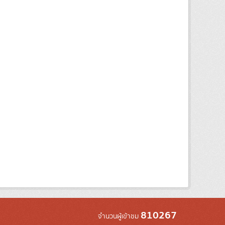
810267
จำนวนผู้เข้าชม