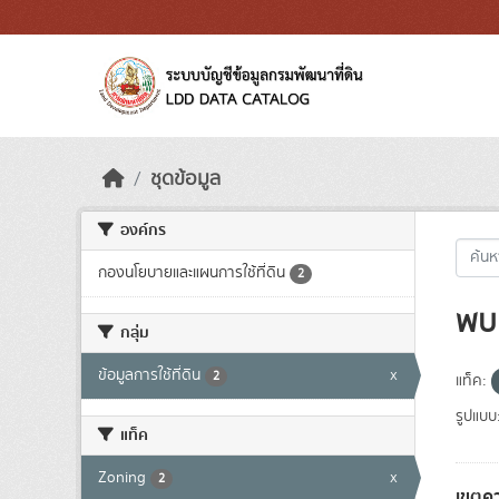
Skip to main content
ชุดข้อมูล
องค์กร
กองนโยบายและแผนการใช้ที่ดิน
2
พบ 
กลุ่ม
ข้อมูลการใช้ที่ดิน
x
2
แท็ค:
รูปแบบ
แท็ค
Zoning
x
2
เขตคว