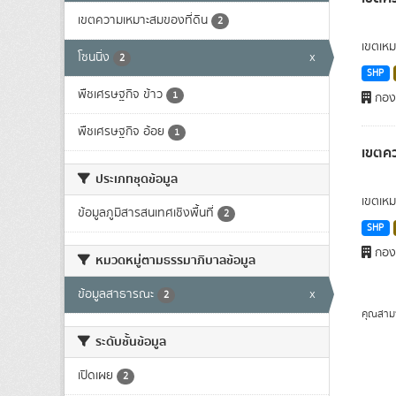
เขตความเหมาะสมของที่ดิน
2
เขตเหม
โซนนิ่ง
x
2
SHP
พืชเศรษฐกิจ ข้าว
1
กองน
พืชเศรษฐกิจ อ้อย
1
เขตคว
ประเภทชุดข้อมูล
เขตเหม
ข้อมูลภูมิสารสนเทศเชิงพื้นที่
2
SHP
กองน
หมวดหมู่ตามธรรมาภิบาลข้อมูล
ข้อมูลสาธารณะ
x
2
คุณสาม
ระดับชั้นข้อมูล
เปิดเผย
2