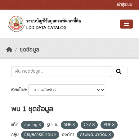
Skip to main content
เข้าสู่ระบบ
ชุดข้อมูล
เรียงโดย
พบ 1 ชุดข้อมูล
แท็ค:
Zoning
รูปแบบ:
SHP
CSV
PDF
กลุ่ม:
ข้อมูลการใช้ที่ดิน
องค์กร:
กรมพัฒนาที่ดิน