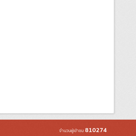
810274
จำนวนผู้เข้าชม