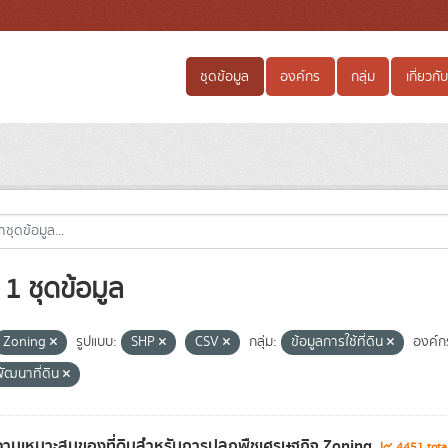
ชุดข้อมูล
องค์กร
กลุ่ม
เกี่ยวกับ
1 ชุดข้อมูล
Zoning
รูปแบบ:
SHP
CSV
กลุ่ม:
ข้อมูลการใช้ที่ดิน
องค์ก
ัฒนาที่ดิน
ามเหมาะสมของที่ดินสำหรับการปลูกพืชเศรษฐกิจ Zoning
4451 tota