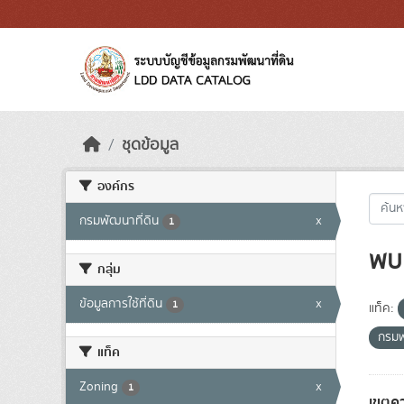
Skip to main content
ชุดข้อมูล
องค์กร
กรมพัฒนาที่ดิน
x
1
พบ 
กลุ่ม
ข้อมูลการใช้ที่ดิน
x
1
แท็ค:
กรมพ
แท็ค
Zoning
x
1
เขตคว