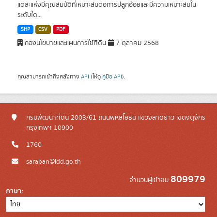
แต่ละแห่งมีคุณสมบัติที่เหมาะสมต่อการปลูกอ้อยและมีความเหมาะสมใน
ระดับใด...
SHP
CSV
PDF
กองนโยบายและแผนการใช้ที่ดิน
7 ตุลาคม 2568
คุณสามารถเข้าถึงคลังทาง
API
(ให้ดู
คู่มือ API
).
กรมพัฒนาที่ดิน 2003/61 ถนนพหลโยธิน แขวงลาดยาว เขตจตุจักร
กรุงเทพฯ 10900
1760
saraban@ldd.go.th
809979
จำนวนผู้เข้าชม
ภาษา