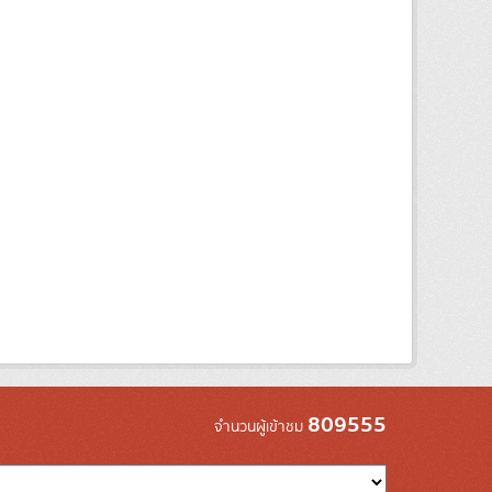
809555
จำนวนผู้เข้าชม