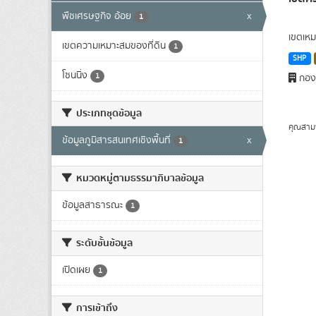
พืชเศรษฐกิจ อ้อย
x
1
เขตเหม
เขตความเหมาะสมของที่ดิน
1
SHP
โซนนิ่ง
1
กองน
ประเภทชุดข้อมูล
คุณสาม
ข้อมูลภูมิสารสนเทศเชิงพื้นที่
x
1
หมวดหมู่ตามธรรมาภิบาลข้อมูล
ข้อมูลสาธารณะ
1
ระดับชั้นข้อมูล
เปิดเผย
1
การเข้าถึง