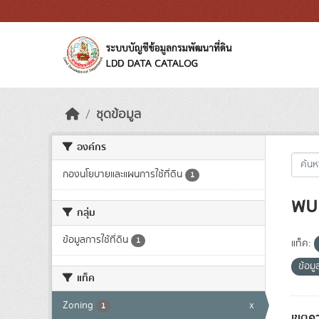
Skip to main content
ชุดข้อมูล
องค์กร
กองนโยบายและแผนการใช้ที่ดิน
1
พบ 
กลุ่ม
ข้อมูลการใช้ที่ดิน
1
แท็ค:
ข้อมู
แท็ค
Zoning
x
1
เขตคว