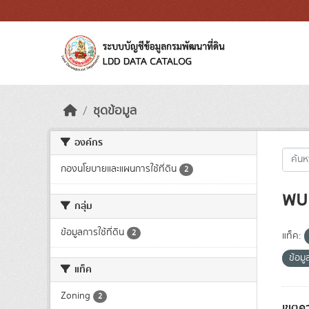
Skip to main content
ชุดข้อมูล
องค์กร
กองนโยบายและแผนการใช้ที่ดิน
2
พบ 
กลุ่ม
ข้อมูลการใช้ที่ดิน
2
แท็ค:
ข้อมู
แท็ค
Zoning
2
เขตคว