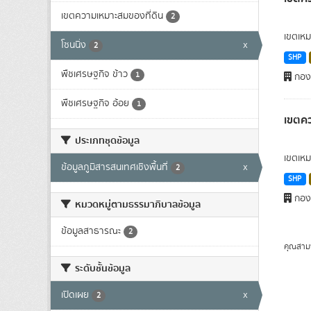
เขตความเหมาะสมของที่ดิน
2
เขตเหม
โซนนิ่ง
x
2
SHP
พืชเศรษฐกิจ ข้าว
1
กองน
พืชเศรษฐกิจ อ้อย
1
เขตคว
ประเภทชุดข้อมูล
เขตเหม
ข้อมูลภูมิสารสนเทศเชิงพื้นที่
x
2
SHP
กองน
หมวดหมู่ตามธรรมาภิบาลข้อมูล
ข้อมูลสาธารณะ
2
คุณสาม
ระดับชั้นข้อมูล
เปิดเผย
x
2