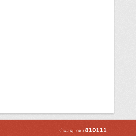
810111
จำนวนผู้เข้าชม