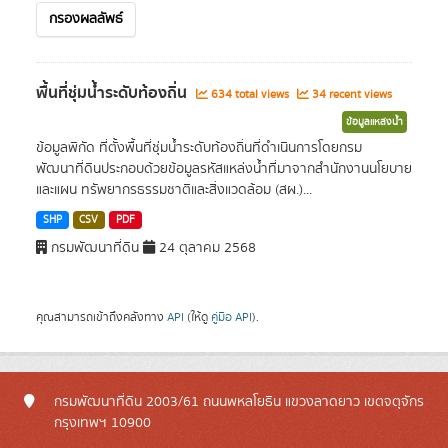
กรองผลลัพธ์
พื้นที่ชุ่มน้ำระดับท้องถิ่น
634 total views
34 recent views
ข้อมูลแหล่งน้ำ
ข้อมูลพิกัด ที่ตั้งพื้นที่ชุ่มน้ำระดับท้องถิ่นที่ดำเนินการโดยกรม
พัฒนาที่ดินประกอบด้วยข้อมูลรหัสแหล่งน้ำที่มาจากสำนักงานนโยบาย
และแผน ทรัพยากรธรรมชาติและสิ่งแวดล้อม (สผ.)...
SHP
CSV
PDF
กรมพัฒนาที่ดิน
24 ตุลาคม 2568
คุณสามารถเข้าถึงคลังทาง
API
(ให้ดู
คู่มือ API
).
กรมพัฒนาที่ดิน 2003/61 ถนนพหลโยธิน แขวงลาดยาว เขตจตุจักร
กรุงเทพฯ 10900