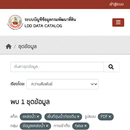
Skip to main content
เข้าสู่ระบบ
ชุดข้อมูล
เรียงโดย
พบ 1 ชุดข้อมูล
แท็ค:
แหล่งน้ำ
พื้นที่ชุ่มน้ำท้องถิ่น
รูปแบบ:
PDF
กลุ่ม:
ข้อมูลแหล่งน้ำ
การเข้าถึง:
false