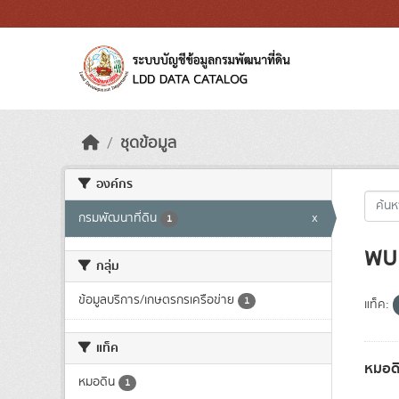
Skip to main content
ชุดข้อมูล
องค์กร
กรมพัฒนาที่ดิน
x
1
พบ 
กลุ่ม
ข้อมูลบริการ/เกษตรกรเครือข่าย
1
แท็ค:
แท็ค
หมอด
หมอดิน
1