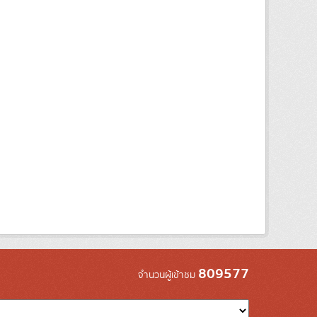
809577
จำนวนผู้เข้าชม