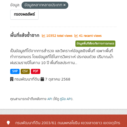
ข้อมูล:
ข้อมูลหลากหลายประเภท
กรองผลลัพธ์
พื้นที่แล้งซ้ำซาก
10352 total views
41 recent views
ข้อมูลพื้นที่เสี่ยงภัยทางการเกษตร
เป็นข้อมูลที่ได้จากการสำรวจ และวิเคราะห์ข้อมูลเชิงพื้นที่ เฉพาะพื้นที่
ทำการเกษตร โดยข้อมูลที่ใช้ในการวิเคราะห์ ประกอบด้วย ปริมาณน้ำ
ฝนรวมรายปีในคาบ 10 ปี พื้นที่ชลประทาน...
SHP
CSV
PDF
กรมพัฒนาที่ดิน
7 ตุลาคม 2568
คุณสามารถเข้าถึงคลังทาง
API
(ให้ดู
คู่มือ API
).
กรมพัฒนาที่ดิน 2003/61 ถนนพหลโยธิน แขวงลาดยาว เขตจตุจักร