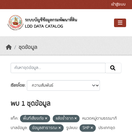
Skip to main content
เข้าสู่ระบบ
ชุดข้อมูล
เรียงโดย
พบ 1 ชุดข้อมูล
แท็ค:
พื้นที่เสี่ยงภัย
แล้งซ้ำซาก
หมวดหมู่ตามธรรมาภิ
บาลข้อมูล:
ข้อมูลสาธารณะ
รูปแบบ:
SHP
ประเภทชุด