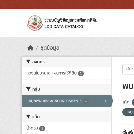
Skip to main content
ชุดข้อมูล
องค์กร
กองนโยบายและแผนการใช้ที่ดิน
1
พบ 
กลุ่ม
ข้อมูลพื้นที่เสี่ยงภัยทางการเกษตร
x
1
แท็ค:
ข้อม
แท็ค
น้ำท่วม
1
พื้นที