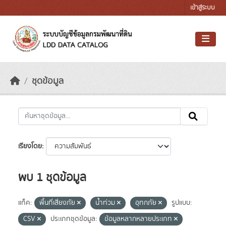
Skip to main content
เข้าสู่ระบบ
ชุดข้อมูล
เรียงโดย
พบ 1 ชุดข้อมูล
แท็ค:
พื้นที่เสี่ยงภัย
น้ำท่วม
อุทกภัย
รูปแบบ:
CSV
ประเภทชุดข้อมูล:
ข้อมูลหลากหลายประเภท