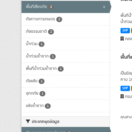
พื้นที่เสี่ยงภัย
x
2
พื้นที่
ภัยทางการเกษตร
2
น้ำท่วม
SHP
ภัยธรรมชาติ
2
กองน
น้ำท่วม
1
น้ำท่วมซ้ำซาก
พื้นที
1
พื้นที่น้ำท่วมซ้ำซาก
1
เป็นข้
คาบ 10 
ภัยแล้ง
1
SHP
อุทกภัย
1
กรมพ
แล้งซ้ำซาก
1
คุณสาม
ประเภทชุดข้อมูล