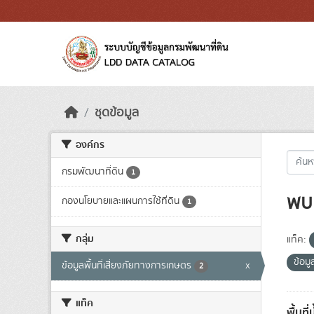
Skip to main content
ชุดข้อมูล
องค์กร
กรมพัฒนาที่ดิน
1
พบ 
กองนโยบายและแผนการใช้ที่ดิน
1
กลุ่ม
แท็ค:
ข้อมู
ข้อมูลพื้นที่เสี่ยงภัยทางการเกษตร
x
2
แท็ค
พื้นที