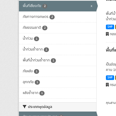
พื้นที่เสี่ยงภัย
x
2
พื้นที่
ภัยทางการเกษตร
2
น้ำท่วม
SHP
ภัยธรรมชาติ
2
กองน
น้ำท่วม
1
น้ำท่วมซ้ำซาก
พื้นที
1
พื้นที่น้ำท่วมซ้ำซาก
1
เป็นข้
คาบ 10 
ภัยแล้ง
1
SHP
อุทกภัย
1
กรมพ
แล้งซ้ำซาก
1
คุณสาม
ประเภทชุดข้อมูล