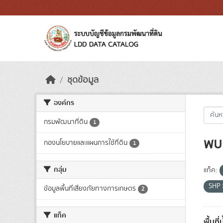
Skip to main content
ชุดข้อมูล
องค์กร
กรมพัฒนาที่ดิน
1
พบ 
กองนโยบายและแผนการใช้ที่ดิน
1
กลุ่ม
แท็ค:
SHP
ข้อมูลพื้นที่เสี่ยงภัยทางการเกษตร
2
แท็ค
พื้นที