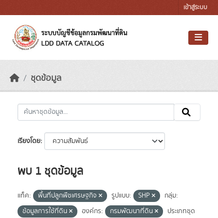
Skip to main content
เข้าสู่ระบบ
ชุดข้อมูล
เรียงโดย
พบ 1 ชุดข้อมูล
แท็ค:
พื้นที่ปลูกพืชเศรษฐกิจ
รูปแบบ:
SHP
กลุ่ม:
ข้อมูลการใช้ที่ดิน
องค์กร:
กรมพัฒนาที่ดิน
ประเภทชุด