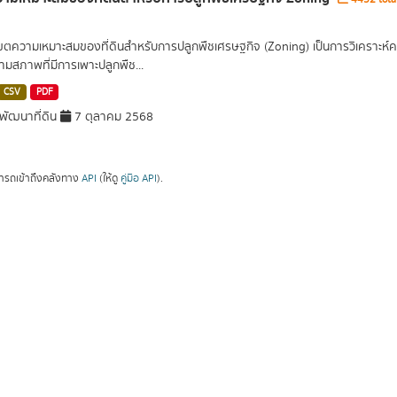
เขตความเหมาะสมของที่ดินสำหรับการปลูกพืชเศรษฐกิจ (Zoning) เป็นการวิเคราะห์
ามสภาพที่มีการเพาะปลูกพืช...
CSV
PDF
ัฒนาที่ดิน
7 ตุลาคม 2568
ารถเข้าถึงคลังทาง
API
(ให้ดู
คู่มือ API
).