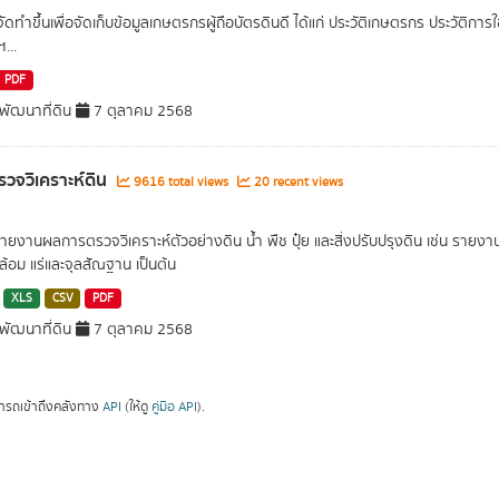
จัดทำขึ้นเพื่อจัดเก็บข้อมูลเกษตรกรผู้ถือบัตรดินดี ได้แก่ ประวัติเกษตรกร ประวัติก
...
PDF
ัฒนาที่ดิน
7 ตุลาคม 2568
วจวิเคราะห์ดิน
9616 total views
20 recent views
รายงานผลการตรวจวิเคราะห์ตัวอย่างดิน น้ำ พืช ปุ๋ย และสิ่งปรับปรุงดิน เช่น รา
ล้อม แร่และจุลสัณฐาน เป็นต้น
XLS
CSV
PDF
ัฒนาที่ดิน
7 ตุลาคม 2568
ารถเข้าถึงคลังทาง
API
(ให้ดู
คู่มือ API
).