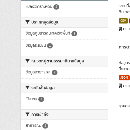
ระบบนี้
แปลงวิเคราะห์ดิน
2
ดิน ฯลฯ
CSV
ประเภทชุดข้อมูล
กรมพ
ข้อมูลภูมิสารสนเทศเชิงพื้นที่
1
ข้อมูลระเบียน
การตร
1
หมวดหมู่ตามธรรมาภิบาลข้อมูล
ข้อมูล
สิ่งแวด
ข้อมูลสาธารณะ
2
JSON
กรมพ
ระดับชั้นข้อมูล
เปิดเผย
2
คุณสาม
การเข้าถึง
สาธารณะ
2