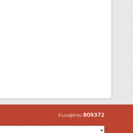
809372
จำนวนผู้เข้าชม