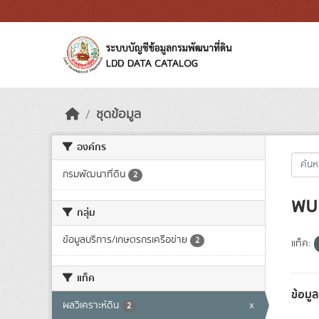
Skip to main content
ชุดข้อมูล
องค์กร
กรมพัฒนาที่ดิน
2
พบ 
กลุ่ม
ข้อมูลบริการ/เกษตรกรเครือข่าย
2
แท็ค:
แท็ค
ข้อมู
ผลวิเคราะห์ดิน
x
2