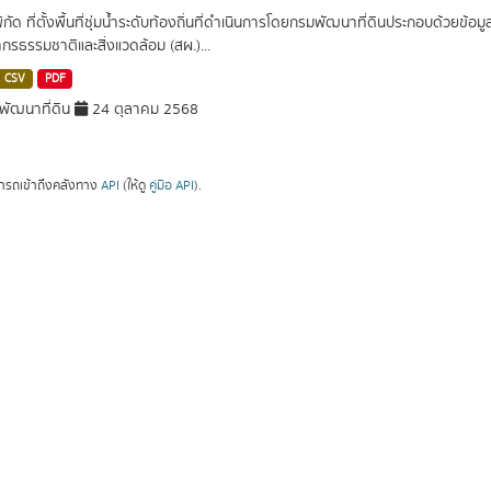
พิกัด ที่ตั้งพื้นที่ชุ่มน้ำระดับท้องถิ่นที่ดำเนินการโดยกรมพัฒนาที่ดินประกอบด้วย
กรธรรมชาติและสิ่งแวดล้อม (สผ.)...
CSV
PDF
ัฒนาที่ดิน
24 ตุลาคม 2568
ารถเข้าถึงคลังทาง
API
(ให้ดู
คู่มือ API
).