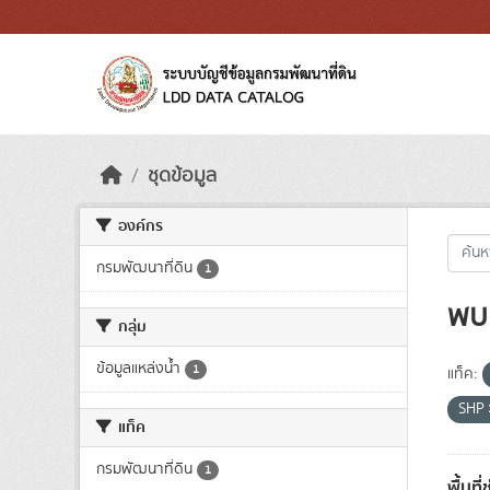
Skip to main content
ชุดข้อมูล
องค์กร
กรมพัฒนาที่ดิน
1
พบ 
กลุ่ม
ข้อมูลแหล่งน้ำ
1
แท็ค:
SHP
แท็ค
กรมพัฒนาที่ดิน
1
พื้นที