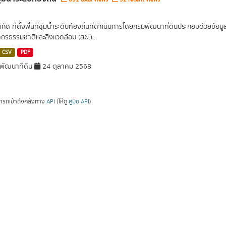
พิกัด ที่ตั้งพื้นที่ชุ่มน้ำระดับท้องถิ่นที่ดำเนินการโดยกรมพัฒนาที่ดินประกอบด้วย
กรธรรมชาติและสิ่งแวดล้อม (สผ.)...
CSV
PDF
ัฒนาที่ดิน
24 ตุลาคม 2568
ารถเข้าถึงคลังทาง
API
(ให้ดู
คู่มือ API
).