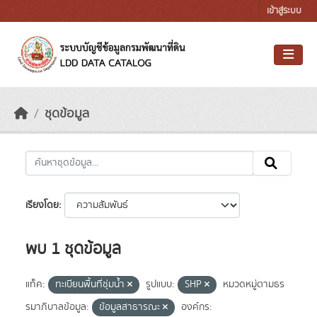
Skip to main content
เข้าสู่ระบบ
ชุดข้อมูล
เรียงโดย
พบ 1 ชุดข้อมูล
แท็ค:
ทะเบียนพื้นที่ชุ่มน้ำ
รูปแบบ:
SHP
หมวดหมู่ตามธร
รมาภิบาลข้อมูล:
ข้อมูลสาธารณะ
องค์กร: