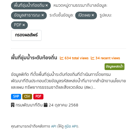
พื้นที่ชุ่มน้ำท้องถิ่น
หมวดหมู่ตามธรรมาภิบาลข้อมูล:
ข้อมูลสาธารณะ
ระดับชั้นข้อมูล:
เปิดเผย
รูปแบบ:
PDF
กรองผลลัพธ์
พื้นที่ชุ่มน้ำระดับท้องถิ่น
634 total views
34 recent views
ข้อมูลแหล่งน้ำ
ข้อมูลพิกัด ที่ตั้งพื้นที่ชุ่มน้ำระดับท้องถิ่นที่ดำเนินการโดยกรม
พัฒนาที่ดินประกอบด้วยข้อมูลรหัสแหล่งน้ำที่มาจากสำนักงานนโยบาย
และแผน ทรัพยากรธรรมชาติและสิ่งแวดล้อม (สผ.)...
SHP
CSV
PDF
กรมพัฒนาที่ดิน
24 ตุลาคม 2568
คุณสามารถเข้าถึงคลังทาง
API
(ให้ดู
คู่มือ API
).