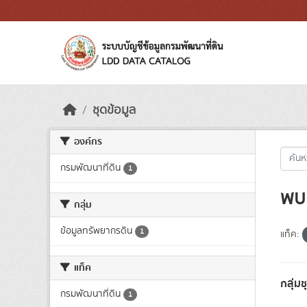
Skip to main content
ชุดข้อมูล
องค์กร
กรมพัฒนาที่ดิน
1
พบ 
กลุ่ม
ข้อมูลทรัพยากรดิน
1
แท็ค:
แท็ค
กลุ่ม
กรมพัฒนาที่ดิน
1