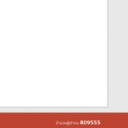
809555
จำนวนผู้เข้าชม