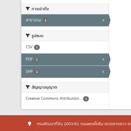
การเข้าถึง
สาธารณะ
x
1
รูปแบบ
CSV
1
PDF
x
1
SHP
x
1
สัญญาอนุญาต
Creative Commons Attribution...
1
กรมพัฒนาที่ดิน 2003/61 ถนนพหลโยธิน แขวงลาดยาว เข