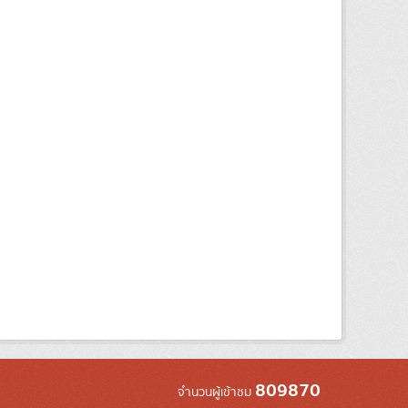
809870
จำนวนผู้เข้าชม