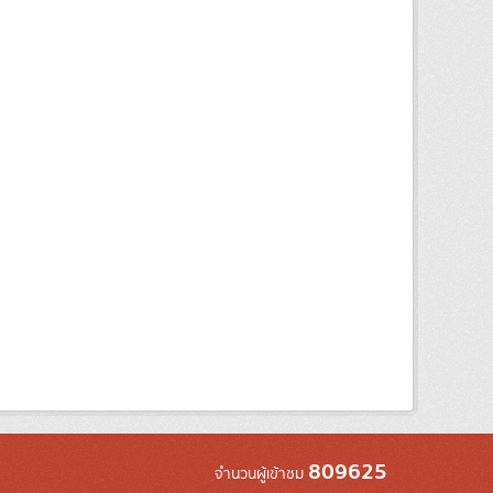
809625
จำนวนผู้เข้าชม