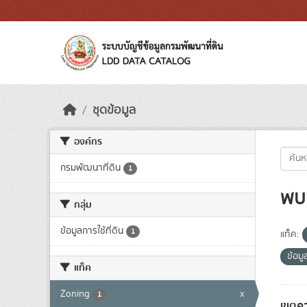
Skip to main content
ชุดข้อมูล
องค์กร
กรมพัฒนาที่ดิน
1
พบ 
กลุ่ม
ข้อมูลการใช้ที่ดิน
1
แท็ค:
ข้อม
แท็ค
Zoning
x
1
เขตคว