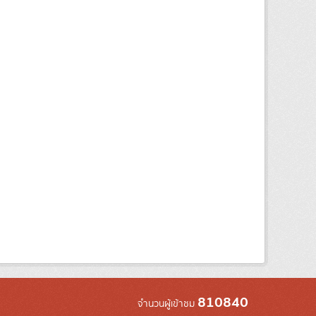
810840
จำนวนผู้เข้าชม