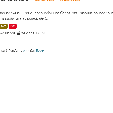
พิกัด ที่ตั้งพื้นที่ชุ่มน้ำระดับท้องถิ่นที่ดำเนินการโดยกรมพัฒนาที่ดินประกอบด้วย
กรธรรมชาติและสิ่งแวดล้อม (สผ.)...
CSV
PDF
ัฒนาที่ดิน
24 ตุลาคม 2568
ารถเข้าถึงคลังทาง
API
(ให้ดู
คู่มือ API
).