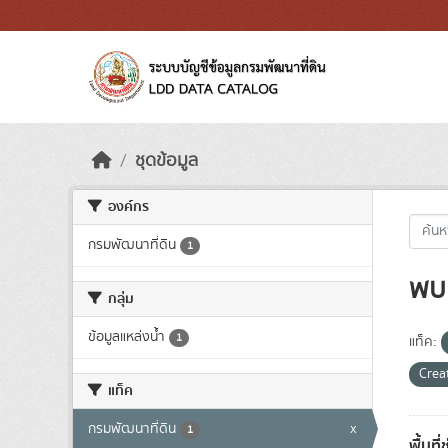
Skip to main content
ชุดข้อมูล
องค์กร
กรมพัฒนาที่ดิน
1
พบ 
กลุ่ม
ข้อมูลแหล่งน้ำ
1
แท็ค:
Crea
แท็ค
กรมพัฒนาที่ดิน
x
1
พื้นที