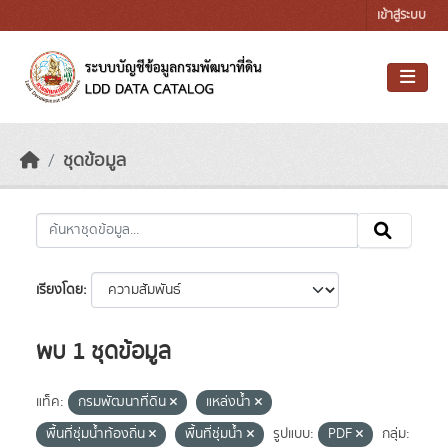
Skip to main content
เข้าสู่ระบบ
ชุดข้อมูล
เรียงโดย
พบ 1 ชุดข้อมูล
แท็ค:
กรมพัฒนาที่ดิน
แหล่งน้ำ
พื้นที่ชุ่มน้ำท้องถิ่น
พื้นที่ชุ่มน้ำ
รูปแบบ:
PDF
กลุ่ม: