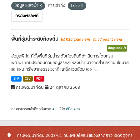
ข้อมูลแหล่งน้ำ
การเข้าถึง:
false
กรองผลลัพธ์
พื้นที่ชุ่มน้ำระดับท้องถิ่น
628 total views
37 recent views
ข้อมูลแหล่งน้ำ
ข้อมูลพิกัด ที่ตั้งพื้นที่ชุ่มน้ำระดับท้องถิ่นที่ดำเนินการโดยกรม
พัฒนาที่ดินประกอบด้วยข้อมูลรหัสแหล่งน้ำที่มาจากสำนักงานนโยบาย
และแผน ทรัพยากรธรรมชาติและสิ่งแวดล้อม (สผ.)...
SHP
CSV
PDF
กรมพัฒนาที่ดิน
24 ตุลาคม 2568
คุณสามารถเข้าถึงคลังทาง
API
(ให้ดู
คู่มือ API
).
กรมพัฒนาที่ดิน 2003/61 ถนนพหลโยธิน แขวงลาดยาว เขตจตุจักร