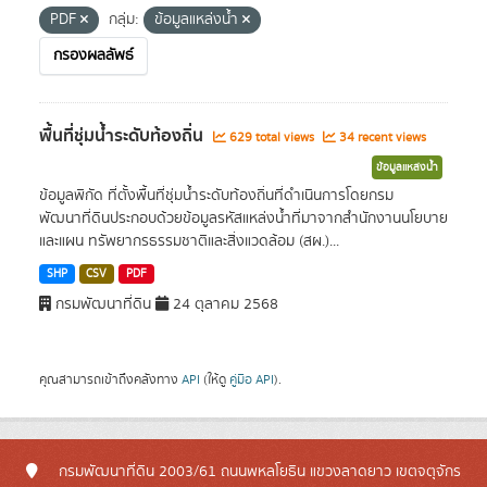
PDF
กลุ่ม:
ข้อมูลแหล่งน้ำ
กรองผลลัพธ์
พื้นที่ชุ่มน้ำระดับท้องถิ่น
629 total views
34 recent views
ข้อมูลแหล่งน้ำ
ข้อมูลพิกัด ที่ตั้งพื้นที่ชุ่มน้ำระดับท้องถิ่นที่ดำเนินการโดยกรม
พัฒนาที่ดินประกอบด้วยข้อมูลรหัสแหล่งน้ำที่มาจากสำนักงานนโยบาย
และแผน ทรัพยากรธรรมชาติและสิ่งแวดล้อม (สผ.)...
SHP
CSV
PDF
กรมพัฒนาที่ดิน
24 ตุลาคม 2568
คุณสามารถเข้าถึงคลังทาง
API
(ให้ดู
คู่มือ API
).
กรมพัฒนาที่ดิน 2003/61 ถนนพหลโยธิน แขวงลาดยาว เขตจตุจักร