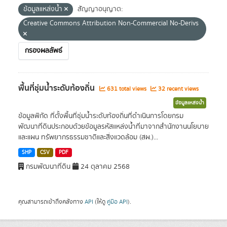
ข้อมูลแหล่งน้ำ
สัญญาอนุญาต:
Creative Commons Attribution Non-Commercial No-Derivs
กรองผลลัพธ์
พื้นที่ชุ่มน้ำระดับท้องถิ่น
631 total views
32 recent views
ข้อมูลแหล่งน้ำ
ข้อมูลพิกัด ที่ตั้งพื้นที่ชุ่มน้ำระดับท้องถิ่นที่ดำเนินการโดยกรม
พัฒนาที่ดินประกอบด้วยข้อมูลรหัสแหล่งน้ำที่มาจากสำนักงานนโยบาย
และแผน ทรัพยากรธรรมชาติและสิ่งแวดล้อม (สผ.)...
SHP
CSV
PDF
กรมพัฒนาที่ดิน
24 ตุลาคม 2568
คุณสามารถเข้าถึงคลังทาง
API
(ให้ดู
คู่มือ API
).