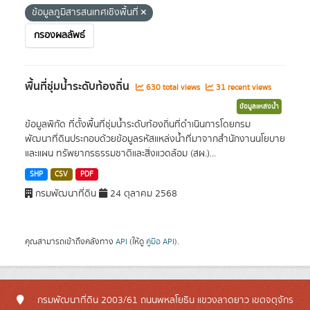
ข้อมูลภูมิสารสนเทศเชิงพื้นที่
กรองผลลัพธ์
พื้นที่ชุ่มน้ำระดับท้องถิ่น
630 total views
31 recent views
ข้อมูลแหล่งน้ำ
ข้อมูลพิกัด ที่ตั้งพื้นที่ชุ่มน้ำระดับท้องถิ่นที่ดำเนินการโดยกรม
พัฒนาที่ดินประกอบด้วยข้อมูลรหัสแหล่งน้ำที่มาจากสำนักงานนโยบาย
และแผน ทรัพยากรธรรมชาติและสิ่งแวดล้อม (สผ.)...
SHP
CSV
PDF
กรมพัฒนาที่ดิน
24 ตุลาคม 2568
คุณสามารถเข้าถึงคลังทาง
API
(ให้ดู
คู่มือ API
).
กรมพัฒนาที่ดิน 2003/61 ถนนพหลโยธิน แขวงลาดยาว เขตจตุจักร