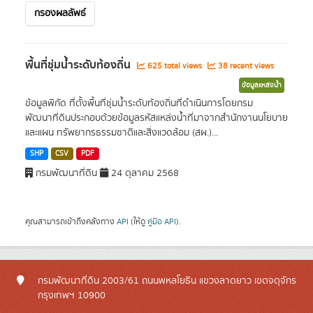
กรองผลลัพธ์
พื้นที่ชุ่มน้ำระดับท้องถิ่น
625 total views
38 recent views
ข้อมูลแหล่งน้ำ
ข้อมูลพิกัด ที่ตั้งพื้นที่ชุ่มน้ำระดับท้องถิ่นที่ดำเนินการโดยกรม
พัฒนาที่ดินประกอบด้วยข้อมูลรหัสแหล่งน้ำที่มาจากสำนักงานนโยบาย
และแผน ทรัพยากรธรรมชาติและสิ่งแวดล้อม (สผ.)...
SHP
CSV
PDF
กรมพัฒนาที่ดิน
24 ตุลาคม 2568
คุณสามารถเข้าถึงคลังทาง
API
(ให้ดู
คู่มือ API
).
กรมพัฒนาที่ดิน 2003/61 ถนนพหลโยธิน แขวงลาดยาว เขตจตุจักร
กรุงเทพฯ 10900