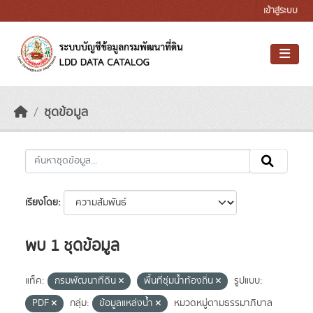
Skip to main content
เข้าสู่ระบบ
ชุดข้อมูล
เรียงโดย
พบ 1 ชุดข้อมูล
แท็ค:
กรมพัฒนาที่ดิน
พื้นที่ชุ่มน้ำท้องถิ่น
รูปแบบ:
PDF
กลุ่ม:
ข้อมูลแหล่งน้ำ
หมวดหมู่ตามธรรมาภิบาล