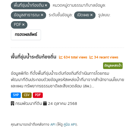
พื้นที่ชุ่มน้ำท้องถิ่น
หมวดหมู่ตามธรรมาภิบาลข้อมูล:
ข้อมูลสาธารณะ
ระดับชั้นข้อมูล:
เปิดเผย
รูปแบบ:
PDF
กรองผลลัพธ์
พื้นที่ชุ่มน้ำระดับท้องถิ่น
634 total views
34 recent views
ข้อมูลแหล่งน้ำ
ข้อมูลพิกัด ที่ตั้งพื้นที่ชุ่มน้ำระดับท้องถิ่นที่ดำเนินการโดยกรม
พัฒนาที่ดินประกอบด้วยข้อมูลรหัสแหล่งน้ำที่มาจากสำนักงานนโยบาย
และแผน ทรัพยากรธรรมชาติและสิ่งแวดล้อม (สผ.)...
SHP
CSV
PDF
กรมพัฒนาที่ดิน
24 ตุลาคม 2568
คุณสามารถเข้าถึงคลังทาง
API
(ให้ดู
คู่มือ API
).