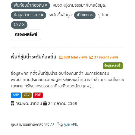
พื้นที่ชุ่มน้ำท้องถิ่น
หมวดหมู่ตามธรรมาภิบาลข้อมูล:
ข้อมูลสาธารณะ
ระดับชั้นข้อมูล:
เปิดเผย
รูปแบบ:
CSV
กรองผลลัพธ์
พื้นที่ชุ่มน้ำระดับท้องถิ่น
628 total views
37 recent views
ข้อมูลแหล่งน้ำ
ข้อมูลพิกัด ที่ตั้งพื้นที่ชุ่มน้ำระดับท้องถิ่นที่ดำเนินการโดยกรม
พัฒนาที่ดินประกอบด้วยข้อมูลรหัสแหล่งน้ำที่มาจากสำนักงานนโยบาย
และแผน ทรัพยากรธรรมชาติและสิ่งแวดล้อม (สผ.)...
SHP
CSV
PDF
กรมพัฒนาที่ดิน
24 ตุลาคม 2568
คุณสามารถเข้าถึงคลังทาง
API
(ให้ดู
คู่มือ API
).