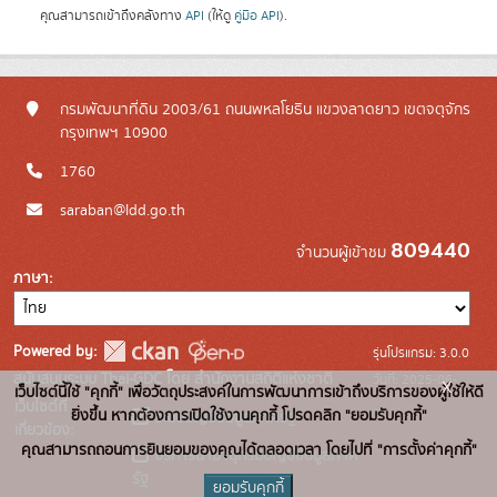
คุณสามารถเข้าถึงคลังทาง
API
(ให้ดู
คู่มือ API
).
กรมพัฒนาที่ดิน 2003/61 ถนนพหลโยธิน แขวงลาดยาว เขตจตุจักร
กรุงเทพฯ 10900
1760
saraban@ldd.go.th
809440
จำนวนผู้เข้าชม
ภาษา
Powered by:
รุ่นโปรแกรม: 3.0.0
สนับสนุนระบบ Thai-GDC โดย สำนักงานสถิติแห่งชาติ
วันที่: 2025-06-
x
เว็บไซต์นี้ใช้ "คุกกี้" เพื่อวัตถุประสงค์ในการพัฒนาการเข้าถึงบริการของผู้ใช้ให้ดี
เว็บไซต์ที่
10
ยิ่งขึ้น หากต้องการเปิดใช้งานคุกกี้ โปรดคลิก "ยอมรับคุกกี้"
ระบบบัญชีข้อมูลภาครัฐ
เกี่ยวข้อง:
คุณสามารถถอนการยินยอมของคุณได้ตลอดเวลา โดยไปที่ "การตั้งค่าคุกกี้"
บริการนามานุกรมบัญชีข้อมูลภาค
รัฐ
ยอมรับคุกกี้