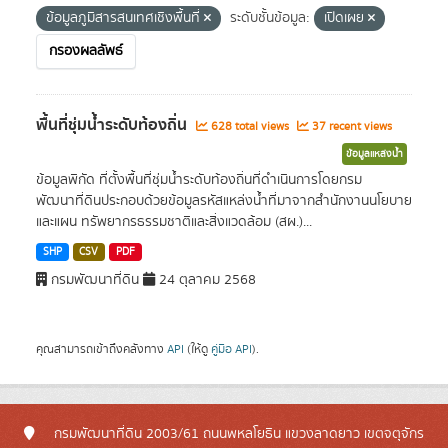
ข้อมูลภูมิสารสนเทศเชิงพื้นที่
ระดับชั้นข้อมูล:
เปิดเผย
กรองผลลัพธ์
พื้นที่ชุ่มน้ำระดับท้องถิ่น
628 total views
37 recent views
ข้อมูลแหล่งน้ำ
ข้อมูลพิกัด ที่ตั้งพื้นที่ชุ่มน้ำระดับท้องถิ่นที่ดำเนินการโดยกรม
พัฒนาที่ดินประกอบด้วยข้อมูลรหัสแหล่งน้ำที่มาจากสำนักงานนโยบาย
และแผน ทรัพยากรธรรมชาติและสิ่งแวดล้อม (สผ.)...
SHP
CSV
PDF
กรมพัฒนาที่ดิน
24 ตุลาคม 2568
คุณสามารถเข้าถึงคลังทาง
API
(ให้ดู
คู่มือ API
).
กรมพัฒนาที่ดิน 2003/61 ถนนพหลโยธิน แขวงลาดยาว เขตจตุจักร