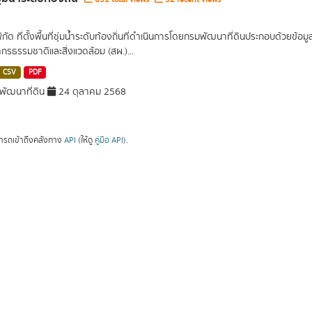
พิกัด ที่ตั้งพื้นที่ชุ่มน้ำระดับท้องถิ่นที่ดำเนินการโดยกรมพัฒนาที่ดินประกอบด้วย
กรธรรมชาติและสิ่งแวดล้อม (สผ.)...
CSV
PDF
ัฒนาที่ดิน
24 ตุลาคม 2568
ารถเข้าถึงคลังทาง
API
(ให้ดู
คู่มือ API
).