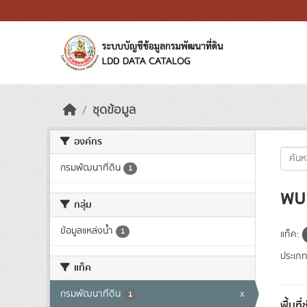
Skip to main content
ชุดข้อมูล
องค์กร
กรมพัฒนาที่ดิน
1
พบ 
กลุ่ม
ข้อมูลแหล่งน้ำ
1
แท็ค:
ประเภท
แท็ค
กรมพัฒนาที่ดิน
x
1
พื้นที