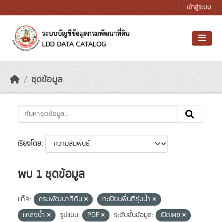
Skip to main content
เข้าสู่ระบบ
ชุดข้อมูล
เรียงโดย
พบ 1 ชุดข้อมูล
แท็ค:
กรมพัฒนาที่ดิน
ทะเบียนพื้นที่ชุ่มน้ำ
แหล่งน้ำ
รูปแบบ:
PDF
ระดับชั้นข้อมูล:
เปิดเผย