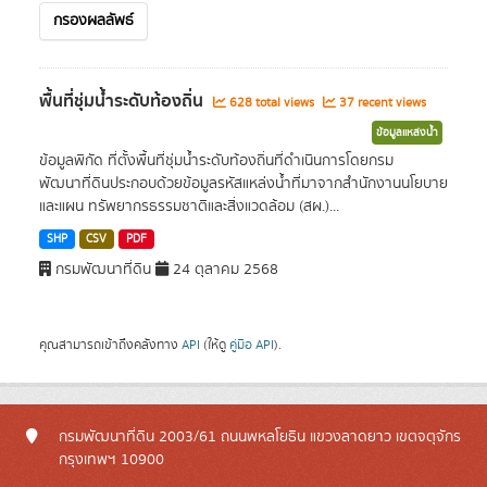
กรองผลลัพธ์
พื้นที่ชุ่มน้ำระดับท้องถิ่น
628 total views
37 recent views
ข้อมูลแหล่งน้ำ
ข้อมูลพิกัด ที่ตั้งพื้นที่ชุ่มน้ำระดับท้องถิ่นที่ดำเนินการโดยกรม
พัฒนาที่ดินประกอบด้วยข้อมูลรหัสแหล่งน้ำที่มาจากสำนักงานนโยบาย
และแผน ทรัพยากรธรรมชาติและสิ่งแวดล้อม (สผ.)...
SHP
CSV
PDF
กรมพัฒนาที่ดิน
24 ตุลาคม 2568
คุณสามารถเข้าถึงคลังทาง
API
(ให้ดู
คู่มือ API
).
กรมพัฒนาที่ดิน 2003/61 ถนนพหลโยธิน แขวงลาดยาว เขตจตุจักร
กรุงเทพฯ 10900