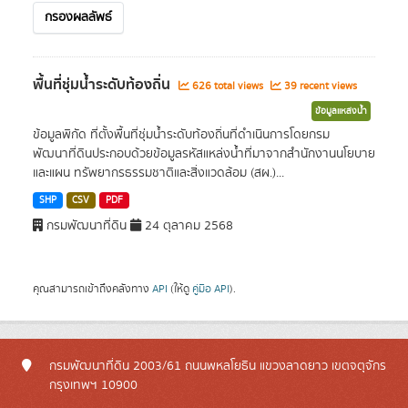
กรองผลลัพธ์
พื้นที่ชุ่มน้ำระดับท้องถิ่น
626 total views
39 recent views
ข้อมูลแหล่งน้ำ
ข้อมูลพิกัด ที่ตั้งพื้นที่ชุ่มน้ำระดับท้องถิ่นที่ดำเนินการโดยกรม
พัฒนาที่ดินประกอบด้วยข้อมูลรหัสแหล่งน้ำที่มาจากสำนักงานนโยบาย
และแผน ทรัพยากรธรรมชาติและสิ่งแวดล้อม (สผ.)...
SHP
CSV
PDF
กรมพัฒนาที่ดิน
24 ตุลาคม 2568
คุณสามารถเข้าถึงคลังทาง
API
(ให้ดู
คู่มือ API
).
กรมพัฒนาที่ดิน 2003/61 ถนนพหลโยธิน แขวงลาดยาว เขตจตุจักร
กรุงเทพฯ 10900