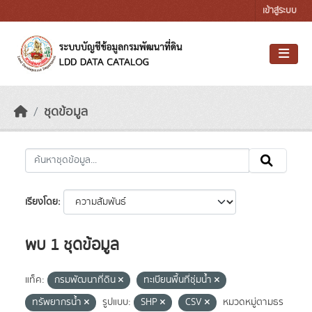
Skip to main content
เข้าสู่ระบบ
ชุดข้อมูล
เรียงโดย
พบ 1 ชุดข้อมูล
แท็ค:
กรมพัฒนาที่ดิน
ทะเบียนพื้นที่ชุ่มน้ำ
ทรัพยากรน้ำ
รูปแบบ:
SHP
CSV
หมวดหมู่ตามธร