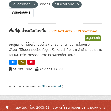
ข้อมูลสาธารณะ
องค์กร:
กรมพัฒนาที่ดิน
กรองผลลัพธ์
พื้นที่ชุ่มน้ำระดับท้องถิ่น
626 total views
39 recent views
ข้อมูลแหล่งน้ำ
ข้อมูลพิกัด ที่ตั้งพื้นที่ชุ่มน้ำระดับท้องถิ่นที่ดำเนินการโดยกรม
พัฒนาที่ดินประกอบด้วยข้อมูลรหัสแหล่งน้ำที่มาจากสำนักงานนโยบาย
และแผน ทรัพยากรธรรมชาติและสิ่งแวดล้อม (สผ.)...
SHP
CSV
PDF
กรมพัฒนาที่ดิน
24 ตุลาคม 2568
คุณสามารถเข้าถึงคลังทาง
API
(ให้ดู
คู่มือ API
).
กรมพัฒนาที่ดิน 2003/61 ถนนพหลโยธิน แขวงลาดยาว เขตจตุจักร