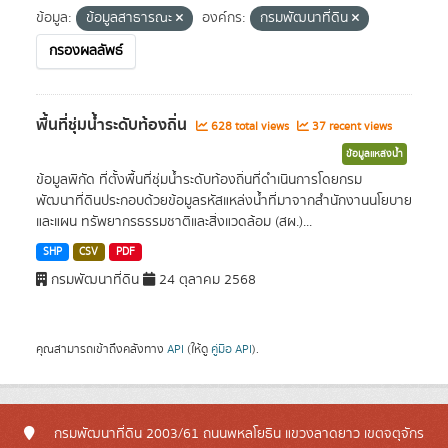
ข้อมูล:
ข้อมูลสาธารณะ
องค์กร:
กรมพัฒนาที่ดิน
กรองผลลัพธ์
พื้นที่ชุ่มน้ำระดับท้องถิ่น
628 total views
37 recent views
ข้อมูลแหล่งน้ำ
ข้อมูลพิกัด ที่ตั้งพื้นที่ชุ่มน้ำระดับท้องถิ่นที่ดำเนินการโดยกรม
พัฒนาที่ดินประกอบด้วยข้อมูลรหัสแหล่งน้ำที่มาจากสำนักงานนโยบาย
และแผน ทรัพยากรธรรมชาติและสิ่งแวดล้อม (สผ.)...
SHP
CSV
PDF
กรมพัฒนาที่ดิน
24 ตุลาคม 2568
คุณสามารถเข้าถึงคลังทาง
API
(ให้ดู
คู่มือ API
).
กรมพัฒนาที่ดิน 2003/61 ถนนพหลโยธิน แขวงลาดยาว เขตจตุจักร