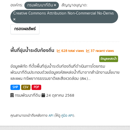
องค์กร:
กรมพัฒนาที่ดิน
สัญญาอนุญาต:
Creative Commons Attribution Non-Commercial No-Derivs
กรองผลลัพธ์
พื้นที่ชุ่มน้ำระดับท้องถิ่น
628 total views
37 recent views
ข้อมูลแหล่งน้ำ
ข้อมูลพิกัด ที่ตั้งพื้นที่ชุ่มน้ำระดับท้องถิ่นที่ดำเนินการโดยกรม
พัฒนาที่ดินประกอบด้วยข้อมูลรหัสแหล่งน้ำที่มาจากสำนักงานนโยบาย
และแผน ทรัพยากรธรรมชาติและสิ่งแวดล้อม (สผ.)...
SHP
CSV
PDF
กรมพัฒนาที่ดิน
24 ตุลาคม 2568
คุณสามารถเข้าถึงคลังทาง
API
(ให้ดู
คู่มือ API
).