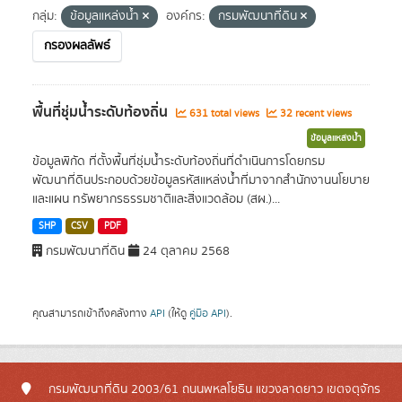
กลุ่ม:
ข้อมูลแหล่งน้ำ
องค์กร:
กรมพัฒนาที่ดิน
กรองผลลัพธ์
พื้นที่ชุ่มน้ำระดับท้องถิ่น
631 total views
32 recent views
ข้อมูลแหล่งน้ำ
ข้อมูลพิกัด ที่ตั้งพื้นที่ชุ่มน้ำระดับท้องถิ่นที่ดำเนินการโดยกรม
พัฒนาที่ดินประกอบด้วยข้อมูลรหัสแหล่งน้ำที่มาจากสำนักงานนโยบาย
และแผน ทรัพยากรธรรมชาติและสิ่งแวดล้อม (สผ.)...
SHP
CSV
PDF
กรมพัฒนาที่ดิน
24 ตุลาคม 2568
คุณสามารถเข้าถึงคลังทาง
API
(ให้ดู
คู่มือ API
).
กรมพัฒนาที่ดิน 2003/61 ถนนพหลโยธิน แขวงลาดยาว เขตจตุจักร