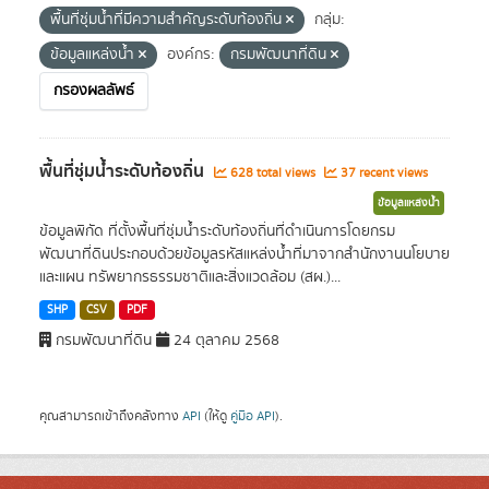
พื้นที่ชุ่มน้ำที่มีความสําคัญระดับท้องถิ่น
กลุ่ม:
ข้อมูลแหล่งน้ำ
องค์กร:
กรมพัฒนาที่ดิน
กรองผลลัพธ์
พื้นที่ชุ่มน้ำระดับท้องถิ่น
628 total views
37 recent views
ข้อมูลแหล่งน้ำ
ข้อมูลพิกัด ที่ตั้งพื้นที่ชุ่มน้ำระดับท้องถิ่นที่ดำเนินการโดยกรม
พัฒนาที่ดินประกอบด้วยข้อมูลรหัสแหล่งน้ำที่มาจากสำนักงานนโยบาย
และแผน ทรัพยากรธรรมชาติและสิ่งแวดล้อม (สผ.)...
SHP
CSV
PDF
กรมพัฒนาที่ดิน
24 ตุลาคม 2568
คุณสามารถเข้าถึงคลังทาง
API
(ให้ดู
คู่มือ API
).