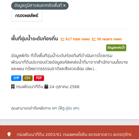
ข้อมูลภูมิสารสนเทศเชิงพื้นที่
กรองผลลัพธ์
พื้นที่ชุ่มน้ำระดับท้องถิ่น
627 total views
36 recent views
ข้อมูลแหล่งน้ำ
ข้อมูลพิกัด ที่ตั้งพื้นที่ชุ่มน้ำระดับท้องถิ่นที่ดำเนินการโดยกรม
พัฒนาที่ดินประกอบด้วยข้อมูลรหัสแหล่งน้ำที่มาจากสำนักงานนโยบาย
และแผน ทรัพยากรธรรมชาติและสิ่งแวดล้อม (สผ.)...
SHP
CSV
PDF
กรมพัฒนาที่ดิน
24 ตุลาคม 2568
คุณสามารถเข้าถึงคลังทาง
API
(ให้ดู
คู่มือ API
).
กรมพัฒนาที่ดิน 2003/61 ถนนพหลโยธิน แขวงลาดยาว เขตจตุจักร