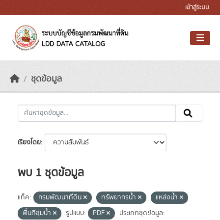
Skip to main content
เข้าสู่ระบบ
ชุดข้อมูล
เรียงโดย
พบ 1 ชุดข้อมูล
แท็ค:
กรมพัฒนาที่ดิน
ทรัพยากรน้ำ
แหล่งน้ำ
พื้นที่ชุ่มน้ำ
รูปแบบ:
PDF
ประเภทชุดข้อมูล: