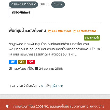
กรมพัฒนาที่ดิน
รูปแบบ:
CSV
กรองผลลัพธ์
พื้นที่ชุ่มน้ำระดับท้องถิ่น
631 total views
32 recent views
ข้อมูลแหล่งน้ำ
ข้อมูลพิกัด ที่ตั้งพื้นที่ชุ่มน้ำระดับท้องถิ่นที่ดำเนินการโดยกรม
พัฒนาที่ดินประกอบด้วยข้อมูลรหัสแหล่งน้ำที่มาจากสำนักงานนโยบาย
และแผน ทรัพยากรธรรมชาติและสิ่งแวดล้อม (สผ.)...
SHP
CSV
PDF
กรมพัฒนาที่ดิน
24 ตุลาคม 2568
คุณสามารถเข้าถึงคลังทาง
API
(ให้ดู
คู่มือ API
).
กรมพัฒนาที่ดิน 2003/61 ถนนพหลโยธิน แขวงลาดยาว เขตจตุจักร