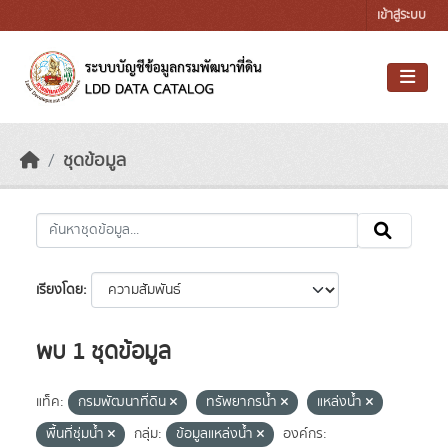
Skip to main content
เข้าสู่ระบบ
ชุดข้อมูล
เรียงโดย
พบ 1 ชุดข้อมูล
แท็ค:
กรมพัฒนาที่ดิน
ทรัพยากรน้ำ
แหล่งน้ำ
พื้นที่ชุ่มน้ำ
กลุ่ม:
ข้อมูลแหล่งน้ำ
องค์กร: