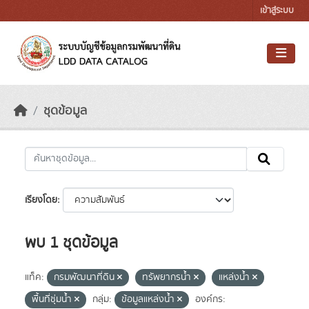
Skip to main content
เข้าสู่ระบบ
ชุดข้อมูล
เรียงโดย
พบ 1 ชุดข้อมูล
แท็ค:
กรมพัฒนาที่ดิน
ทรัพยากรน้ำ
แหล่งน้ำ
พื้นที่ชุ่มน้ำ
กลุ่ม:
ข้อมูลแหล่งน้ำ
องค์กร: